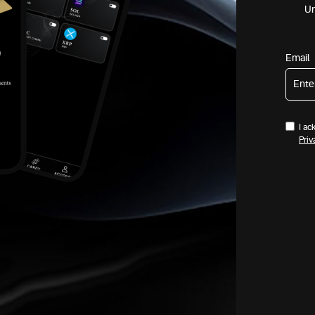
Un
Email
I ac
Priv